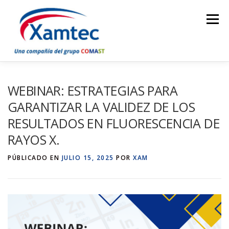
Saltar
al
Menú
contenido
INICIO
NOSOTROS
SOLUCIONES
EVENTOS
WEBINAR: ESTRATEGIAS PARA
GARANTIZAR LA VALIDEZ DE LOS
RESULTADOS EN FLUORESCENCIA DE
INTERLABORATORIOS
CURSOS EN LÍNEA
RAYOS X.
PÚBLICADO EN
BLOG
CONTÁCTENOS
JULIO 15, 2025
POR
XAM