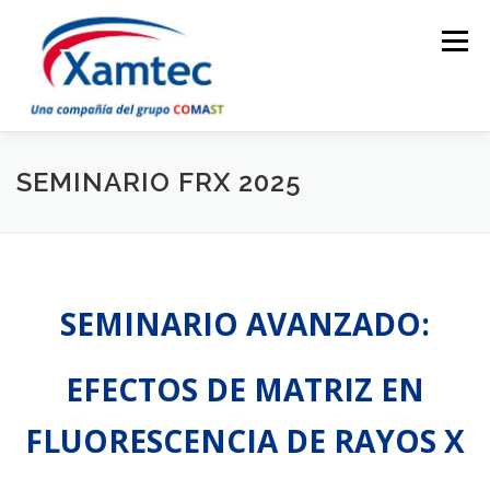
Saltar
al
Menú
contenido
INICIO
NOSOTROS
SOLUCIONES
EVENTOS
SEMINARIO FRX 2025
INTERLABORATORIOS
CURSOS EN LÍNEA
SEMINARIO AVANZADO:
BLOG
CONTÁCTENOS
EFECTOS DE MATRIZ EN
FLUORESCENCIA DE RAYOS X