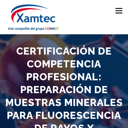
Saltar
al
Menú
contenido
INICIO
NOSOTROS
SOLUCIONES
EVENTOS
CERTIFICACIÓN DE
COMPETENCIA
INTERLABORATORIOS
CURSOS EN LÍNEA
PROFESIONAL:
PREPARACIÓN DE
BLOG
CONTÁCTENOS
MUESTRAS MINERALES
PARA FLUORESCENCIA