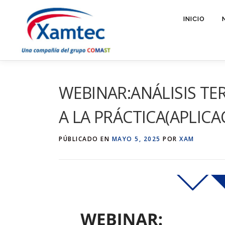
Saltar
al
INICIO
contenido
WEBINAR:ANÁLISIS TE
A LA PRÁCTICA(APLIC
PÚBLICADO EN
MAYO 5, 2025
POR
XAM